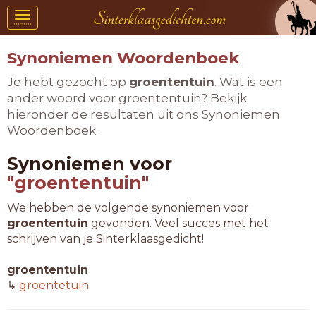
Toggle
menu
navigation
Synoniemen Woordenboek
Je hebt gezocht op
groententuin
. Wat is een
ander woord voor groententuin? Bekijk
hieronder de resultaten uit ons Synoniemen
Woordenboek.
Synoniemen voor
"groententuin"
We hebben de volgende synoniemen voor
groententuin
gevonden. Veel succes met het
schrijven van je Sinterklaasgedicht!
groententuin
↳
groentetuin