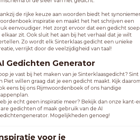
ijmschema of de sfeer van het gedicht.
ankzij de rijke keuze aan woorden biedt het synonieme
oordenboek inspiratie en maakt het het schrijven een
tuk eenvoudiger. Het zorgt ervoor dat een gedicht soep
n elkaar zit. Ook sluit het aan bij het verhaal dat je wilt
ertellen. Zo wordt elk Sinterklaas gedicht een unieke
reatie, verrijkt door de veelzijdigheid van taal!
AI Gedichten Generator
oop je vast bij het maken van je Sinterklaasgedicht? Sint
n Piet willen graag dat je een gedicht maakt. Kijk daaro
ok eens bij ons Rijmwoordenboek of ons handige
tappenplan.
eb je echt geen inspiratie meer? Bekijk dan onze kant-e
lare gedichten of maak gebruik van de AI
edichtengenerator. Mogelijkheden genoeg!
nspiratie voor je