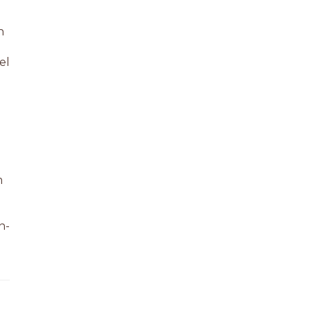
n
el
m
n-