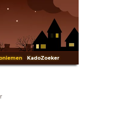
oniemen
-
KadoZoeker
r