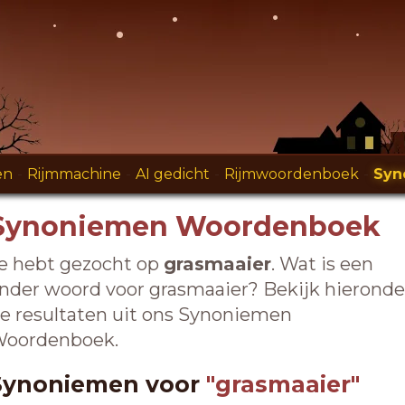
en
-
Rijmmachine
-
AI gedicht
-
Rijmwoordenboek
-
Syn
Synoniemen Woordenboek
e hebt gezocht op
grasmaaier
. Wat is een
nder woord voor grasmaaier? Bekijk hieronde
e resultaten uit ons Synoniemen
oordenboek.
Synoniemen voor
"grasmaaier"