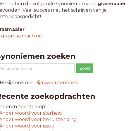
e hebben de volgende synoniemen voor
grasmaaier
evonden. Veel succes met het schrijven van je
interklaasgedicht!
rasmaaier
↳
grasmaaimachine
Synoniemen zoeken
 Bekijk ook ons
Rijmwoordenboek
Recente zoekopdrachten
nderen zochten op:
Ander woord voor
starheid
Ander woord voor
heruitzending
Ander woord voor
issue