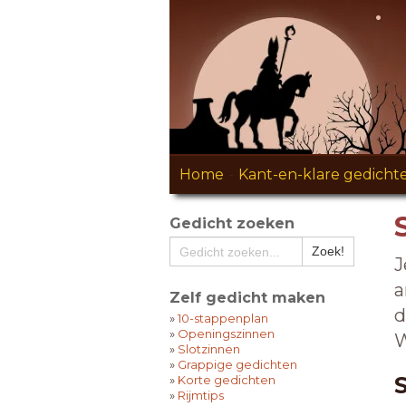
Home
-
Kant-en-klare gedicht
Gedicht zoeken
J
a
Zelf gedicht maken
d
»
10-stappenplan
»
Openingszinnen
W
»
Slotzinnen
»
Grappige gedichten
»
Korte gedichten
»
Rijmtips