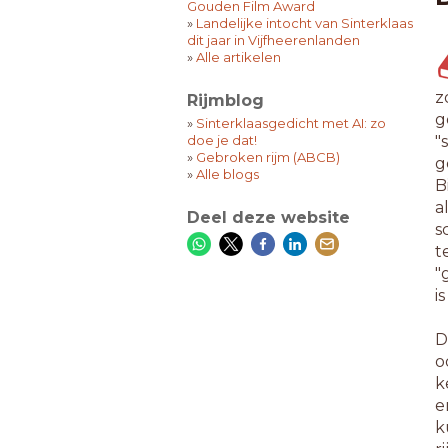
Gouden Film Award
»
Landelijke intocht van Sinterklaas
dit jaar in Vijfheerenlanden
»
Alle artikelen
z
Rijmblog
g
»
Sinterklaasgedicht met AI: zo
doe je dat!
"
»
Gebroken rijm (ABCB)
g
»
Alle blogs
B
a
Deel deze website
s
t
"
i
D
o
k
e
k