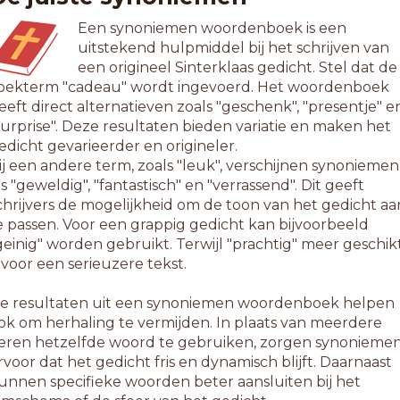
Een synoniemen woordenboek is een
uitstekend hulpmiddel bij het schrijven van
een origineel Sinterklaas gedicht. Stel dat de
oekterm "cadeau" wordt ingevoerd. Het woordenboek
eeft direct alternatieven zoals "geschenk", "presentje" e
surprise". Deze resultaten bieden variatie en maken het
edicht gevarieerder en origineler.
ij een andere term, zoals "leuk", verschijnen synoniemen
ls "geweldig", "fantastisch" en "verrassend". Dit geeft
chrijvers de mogelijkheid om de toon van het gedicht aa
e passen. Voor een grappig gedicht kan bijvoorbeeld
geinig" worden gebruikt. Terwijl "prachtig" meer geschik
s voor een serieuzere tekst.
e resultaten uit een synoniemen woordenboek helpen
ok om herhaling te vermijden. In plaats van meerdere
eren hetzelfde woord te gebruiken, zorgen synonieme
rvoor dat het gedicht fris en dynamisch blijft. Daarnaast
unnen specifieke woorden beter aansluiten bij het