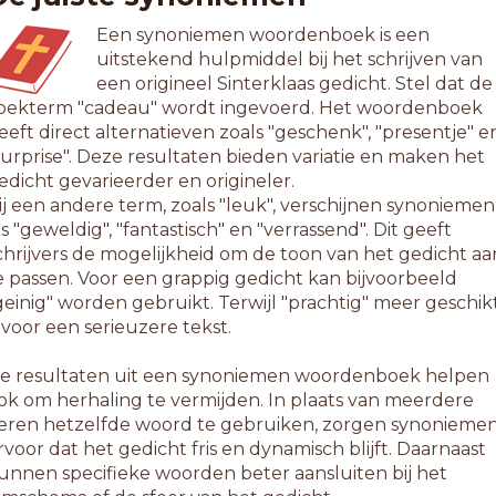
Een synoniemen woordenboek is een
uitstekend hulpmiddel bij het schrijven van
een origineel Sinterklaas gedicht. Stel dat de
oekterm "cadeau" wordt ingevoerd. Het woordenboek
eeft direct alternatieven zoals "geschenk", "presentje" e
surprise". Deze resultaten bieden variatie en maken het
edicht gevarieerder en origineler.
ij een andere term, zoals "leuk", verschijnen synoniemen
ls "geweldig", "fantastisch" en "verrassend". Dit geeft
chrijvers de mogelijkheid om de toon van het gedicht aa
e passen. Voor een grappig gedicht kan bijvoorbeeld
geinig" worden gebruikt. Terwijl "prachtig" meer geschik
s voor een serieuzere tekst.
e resultaten uit een synoniemen woordenboek helpen
ok om herhaling te vermijden. In plaats van meerdere
eren hetzelfde woord te gebruiken, zorgen synonieme
rvoor dat het gedicht fris en dynamisch blijft. Daarnaast
unnen specifieke woorden beter aansluiten bij het