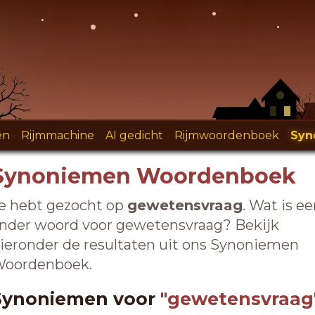
en
-
Rijmmachine
-
AI gedicht
-
Rijmwoordenboek
-
Syn
Synoniemen Woordenboek
e hebt gezocht op
gewetensvraag
. Wat is e
nder woord voor gewetensvraag? Bekijk
ieronder de resultaten uit ons Synoniemen
oordenboek.
Synoniemen voor
"gewetensvraag