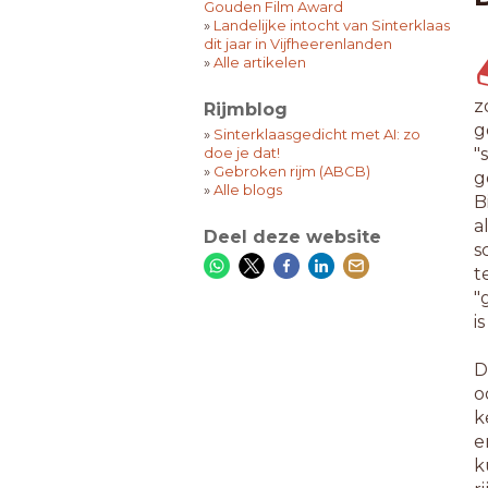
Gouden Film Award
»
Landelijke intocht van Sinterklaas
dit jaar in Vijfheerenlanden
»
Alle artikelen
z
Rijmblog
g
»
Sinterklaasgedicht met AI: zo
doe je dat!
"
»
Gebroken rijm (ABCB)
g
»
Alle blogs
B
a
Deel deze website
s
t
"
i
D
o
k
e
k