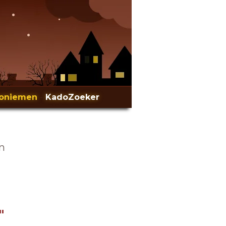
oniemen
-
KadoZoeker
en
"