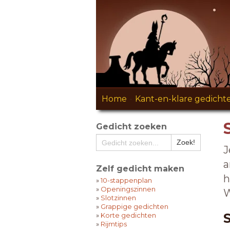
Home
-
Kant-en-klare gedicht
Gedicht zoeken
J
a
Zelf gedicht maken
h
»
10-stappenplan
»
Openingszinnen
W
»
Slotzinnen
»
Grappige gedichten
»
Korte gedichten
»
Rijmtips