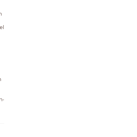
n
el
m
n-