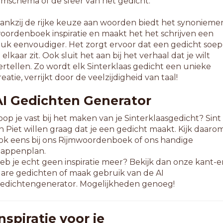
ijmschema of de sfeer van het gedicht.
ankzij de rijke keuze aan woorden biedt het synonieme
oordenboek inspiratie en maakt het het schrijven een
tuk eenvoudiger. Het zorgt ervoor dat een gedicht soep
n elkaar zit. Ook sluit het aan bij het verhaal dat je wilt
ertellen. Zo wordt elk Sinterklaas gedicht een unieke
reatie, verrijkt door de veelzijdigheid van taal!
AI Gedichten Generator
oop je vast bij het maken van je Sinterklaasgedicht? Sint
n Piet willen graag dat je een gedicht maakt. Kijk daaro
ok eens bij ons Rijmwoordenboek of ons handige
tappenplan.
eb je echt geen inspiratie meer? Bekijk dan onze kant-e
lare gedichten of maak gebruik van de AI
edichtengenerator. Mogelijkheden genoeg!
nspiratie voor je