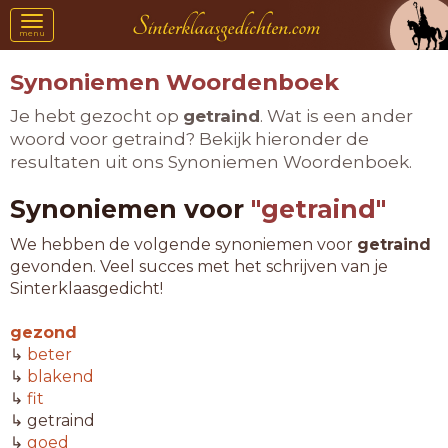
Toggle
menu
navigation
Synoniemen Woordenboek
Je hebt gezocht op
getraind
. Wat is een ander
woord voor getraind? Bekijk hieronder de
resultaten uit ons Synoniemen Woordenboek.
Synoniemen voor
"getraind"
We hebben de volgende synoniemen voor
getraind
gevonden. Veel succes met het schrijven van je
Sinterklaasgedicht!
gezond
↳
beter
↳
blakend
↳
fit
↳ getraind
↳
goed