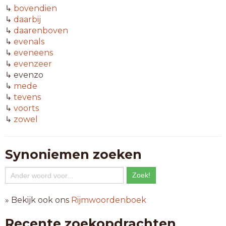
↳
bovendien
↳
daarbij
↳
daarenboven
↳
evenals
↳
eveneens
↳
evenzeer
↳ evenzo
↳
mede
↳
tevens
↳
voorts
↳
zowel
Synoniemen zoeken
» Bekijk ook ons
Rijmwoordenboek
Recente zoekopdrachten