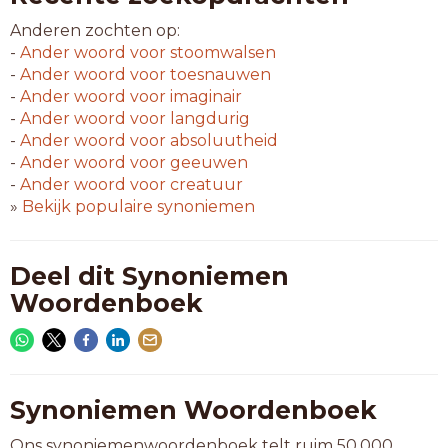
Anderen zochten op:
-
Ander woord voor
stoomwalsen
-
Ander woord voor
toesnauwen
-
Ander woord voor
imaginair
-
Ander woord voor
langdurig
-
Ander woord voor
absoluutheid
-
Ander woord voor
geeuwen
-
Ander woord voor
creatuur
»
Bekijk populaire synoniemen
Deel dit Synoniemen
Woordenboek
Synoniemen Woordenboek
Ons synoniemenwoordenboek telt ruim 50.000