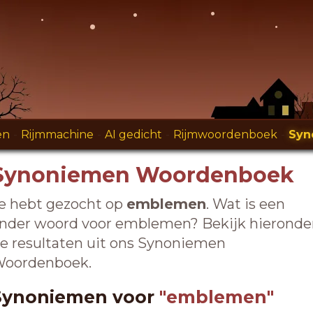
en
-
Rijmmachine
-
AI gedicht
-
Rijmwoordenboek
-
Syn
Synoniemen Woordenboek
e hebt gezocht op
emblemen
. Wat is een
nder woord voor emblemen? Bekijk hieronde
e resultaten uit ons Synoniemen
oordenboek.
Synoniemen voor
"emblemen"