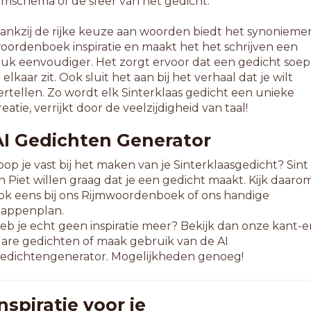
ijmschema of de sfeer van het gedicht.
ankzij de rijke keuze aan woorden biedt het synonieme
oordenboek inspiratie en maakt het het schrijven een
tuk eenvoudiger. Het zorgt ervoor dat een gedicht soep
n elkaar zit. Ook sluit het aan bij het verhaal dat je wilt
ertellen. Zo wordt elk Sinterklaas gedicht een unieke
reatie, verrijkt door de veelzijdigheid van taal!
AI Gedichten Generator
oop je vast bij het maken van je Sinterklaasgedicht? Sint
n Piet willen graag dat je een gedicht maakt. Kijk daaro
ok eens bij ons Rijmwoordenboek of ons handige
tappenplan.
eb je echt geen inspiratie meer? Bekijk dan onze kant-e
lare gedichten of maak gebruik van de AI
edichtengenerator. Mogelijkheden genoeg!
nspiratie voor je