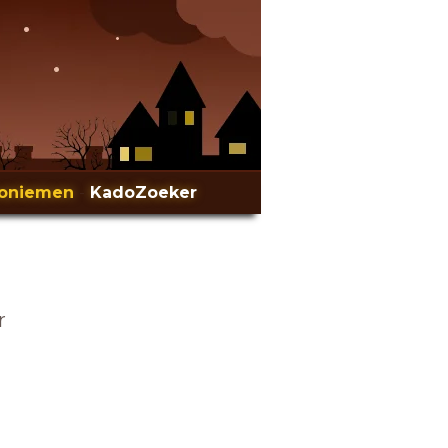
oniemen
-
KadoZoeker
r