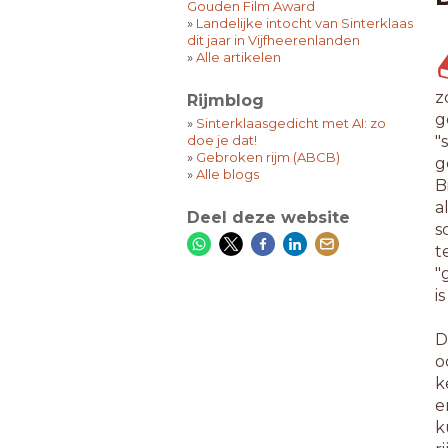
Gouden Film Award
»
Landelijke intocht van Sinterklaas
dit jaar in Vijfheerenlanden
»
Alle artikelen
z
Rijmblog
g
»
Sinterklaasgedicht met AI: zo
doe je dat!
"
»
Gebroken rijm (ABCB)
g
»
Alle blogs
B
a
Deel deze website
s
t
"
i
D
o
k
e
k