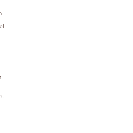
n
el
m
n-