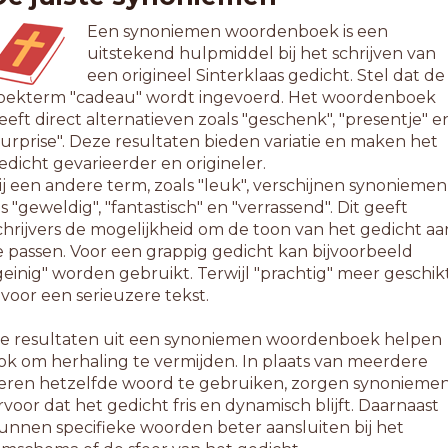
Een synoniemen woordenboek is een
uitstekend hulpmiddel bij het schrijven van
een origineel Sinterklaas gedicht. Stel dat de
oekterm "cadeau" wordt ingevoerd. Het woordenboek
eeft direct alternatieven zoals "geschenk", "presentje" e
surprise". Deze resultaten bieden variatie en maken het
edicht gevarieerder en origineler.
ij een andere term, zoals "leuk", verschijnen synoniemen
ls "geweldig", "fantastisch" en "verrassend". Dit geeft
chrijvers de mogelijkheid om de toon van het gedicht aa
e passen. Voor een grappig gedicht kan bijvoorbeeld
geinig" worden gebruikt. Terwijl "prachtig" meer geschik
s voor een serieuzere tekst.
e resultaten uit een synoniemen woordenboek helpen
ok om herhaling te vermijden. In plaats van meerdere
eren hetzelfde woord te gebruiken, zorgen synonieme
rvoor dat het gedicht fris en dynamisch blijft. Daarnaast
unnen specifieke woorden beter aansluiten bij het