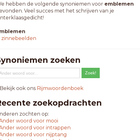
e hebben de volgende synoniemen voor
emblemen
evonden. Veel succes met het schrijven van je
interklaasgedicht!
mblemen
↳
zinnebeelden
Synoniemen zoeken
 Bekijk ook ons
Rijmwoordenboek
Recente zoekopdrachten
nderen zochten op:
Ander woord voor
mooi
Ander woord voor
intrappen
Ander woord voor
nijptang