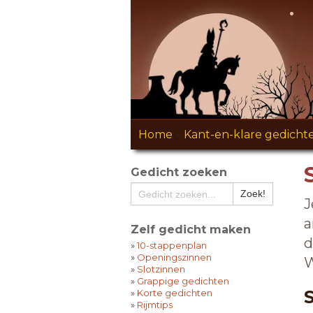
Home
-
Kant-en-klare gedicht
Gedicht zoeken
J
a
Zelf gedicht maken
d
»
10-stappenplan
»
Openingszinnen
W
»
Slotzinnen
»
Grappige gedichten
»
Korte gedichten
»
Rijmtips