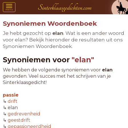
Toggle
menu
navigation
Synoniemen Woordenboek
Je hebt gezocht op
elan
. Wat is een ander woord
voor elan? Bekijk hieronder de resultaten uit ons
Synoniemen Woordenboek.
Synoniemen voor
"elan"
We hebben de volgende synoniemen voor
elan
gevonden. Veel succes met het schrijven van je
Sinterklaasgedicht!
passie
↳
drift
↳ elan
↳
gedrevenheid
↳
geestdrift
↳
gepassioneerdheid