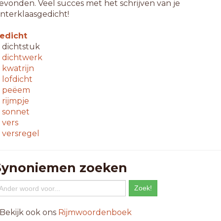
evonden. Veel succes met het schrijven van je
interklaasgedicht!
edicht
 dichtstuk
↳
dichtwerk
↳
kwatrijn
↳
lofdicht
↳
peëem
↳
rijmpje
↳
sonnet
↳
vers
↳
versregel
Synoniemen zoeken
 Bekijk ook ons
Rijmwoordenboek