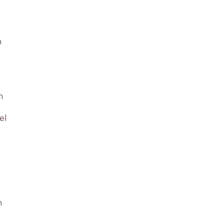
n
n
el
m