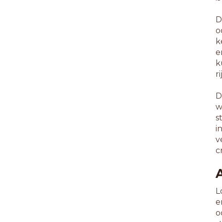
D
o
k
e
k
r
D
w
s
i
v
c
L
e
o