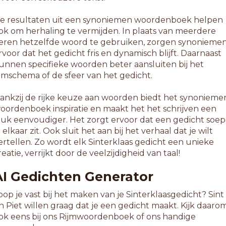
e resultaten uit een synoniemen woordenboek helpen
ok om herhaling te vermijden. In plaats van meerdere
eren hetzelfde woord te gebruiken, zorgen synonieme
rvoor dat het gedicht fris en dynamisch blijft. Daarnaast
unnen specifieke woorden beter aansluiten bij het
ijmschema of de sfeer van het gedicht.
ankzij de rijke keuze aan woorden biedt het synonieme
oordenboek inspiratie en maakt het het schrijven een
tuk eenvoudiger. Het zorgt ervoor dat een gedicht soep
n elkaar zit. Ook sluit het aan bij het verhaal dat je wilt
ertellen. Zo wordt elk Sinterklaas gedicht een unieke
reatie, verrijkt door de veelzijdigheid van taal!
AI Gedichten Generator
oop je vast bij het maken van je Sinterklaasgedicht? Sint
n Piet willen graag dat je een gedicht maakt. Kijk daaro
ok eens bij ons Rijmwoordenboek of ons handige