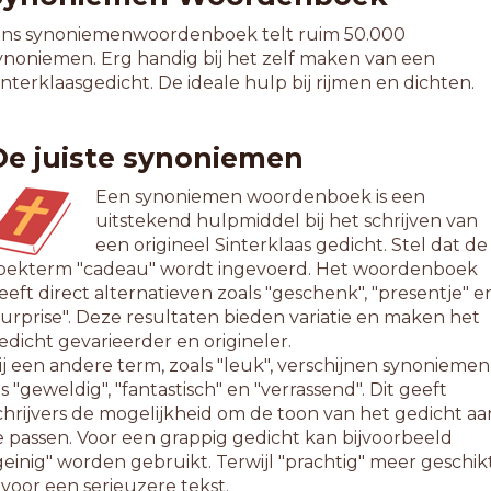
ns synoniemenwoordenboek telt ruim 50.000
ynoniemen. Erg handig bij het zelf maken van een
interklaasgedicht. De ideale hulp bij rijmen en dichten.
De juiste synoniemen
Een synoniemen woordenboek is een
uitstekend hulpmiddel bij het schrijven van
een origineel Sinterklaas gedicht. Stel dat de
oekterm "cadeau" wordt ingevoerd. Het woordenboek
eeft direct alternatieven zoals "geschenk", "presentje" e
surprise". Deze resultaten bieden variatie en maken het
edicht gevarieerder en origineler.
ij een andere term, zoals "leuk", verschijnen synoniemen
ls "geweldig", "fantastisch" en "verrassend". Dit geeft
chrijvers de mogelijkheid om de toon van het gedicht aa
e passen. Voor een grappig gedicht kan bijvoorbeeld
geinig" worden gebruikt. Terwijl "prachtig" meer geschik
s voor een serieuzere tekst.