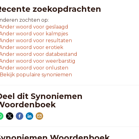
Recente zoekopdrachten
nderen zochten op:
Ander woord voor
geslaagd
Ander woord voor
kalmpjes
Ander woord voor
resultaten
Ander woord voor
erotiek
Ander woord voor
databestand
Ander woord voor
weerbarstig
Ander woord voor
onlusten
Bekijk populaire synoniemen
Deel dit Synoniemen
Woordenboek
Synoniemen Woordenboek