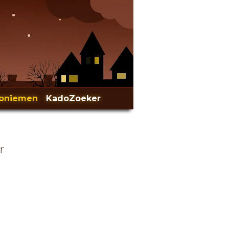
oniemen
-
KadoZoeker
r