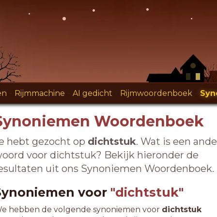
en
-
Rijmmachine
-
AI gedicht
-
Rijmwoordenboek
-
Syn
Synoniemen Woordenboek
e hebt gezocht op
dichtstuk
. Wat is een ande
oord voor dichtstuk? Bekijk hieronder de
esultaten uit ons Synoniemen Woordenboek.
Synoniemen voor
"dichtstuk"
e hebben de volgende synoniemen voor
dichtstuk