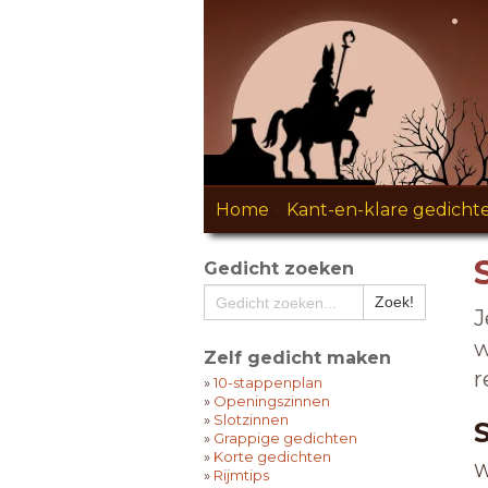
Home
-
Kant-en-klare gedicht
Gedicht zoeken
J
w
Zelf gedicht maken
r
»
10-stappenplan
»
Openingszinnen
»
Slotzinnen
»
Grappige gedichten
»
Korte gedichten
W
»
Rijmtips