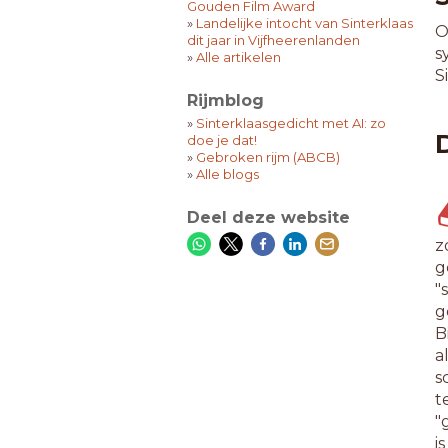
Gouden Film Award
»
Landelijke intocht van Sinterklaas
O
dit jaar in Vijfheerenlanden
s
»
Alle artikelen
S
Rijmblog
»
Sinterklaasgedicht met AI: zo
doe je dat!
»
Gebroken rijm (ABCB)
»
Alle blogs
Deel deze website
z
g
"
g
B
a
s
t
"
i