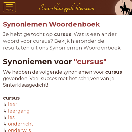
Toggle
menu
navigation
Synoniemen Woordenboek
Je hebt gezocht op
cursus
. Wat is een ander
woord voor cursus? Bekijk hieronder de
resultaten uit ons Synoniemen Woordenboek.
Synoniemen voor
"cursus"
We hebben de volgende synoniemen voor
cursus
gevonden. Veel succes met het schrijven van je
Sinterklaasgedicht!
cursus
↳
leer
↳
leergang
↳
les
↳
onderricht
↳
onderwijs