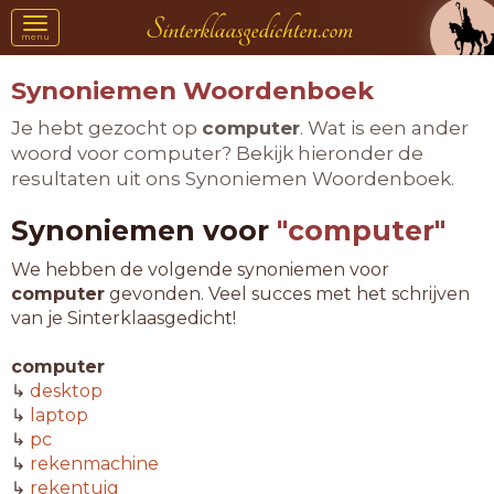
Toggle
menu
navigation
Synoniemen Woordenboek
Je hebt gezocht op
computer
. Wat is een ander
woord voor computer? Bekijk hieronder de
resultaten uit ons Synoniemen Woordenboek.
Synoniemen voor
"computer"
We hebben de volgende synoniemen voor
computer
gevonden. Veel succes met het schrijven
van je Sinterklaasgedicht!
computer
↳
desktop
↳
laptop
↳
pc
↳
rekenmachine
↳
rekentuig