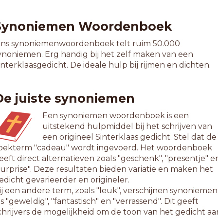
Synoniemen Woordenboek
ns synoniemenwoordenboek telt ruim 50.000
ynoniemen. Erg handig bij het zelf maken van een
interklaasgedicht. De ideale hulp bij rijmen en dichten.
De juiste synoniemen
Een synoniemen woordenboek is een
uitstekend hulpmiddel bij het schrijven van
een origineel Sinterklaas gedicht. Stel dat de
oekterm "cadeau" wordt ingevoerd. Het woordenboek
eeft direct alternatieven zoals "geschenk", "presentje" e
surprise". Deze resultaten bieden variatie en maken het
edicht gevarieerder en origineler.
ij een andere term, zoals "leuk", verschijnen synoniemen
ls "geweldig", "fantastisch" en "verrassend". Dit geeft
chrijvers de mogelijkheid om de toon van het gedicht aa