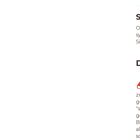
O
s
S
z
g
"
g
B
a
s