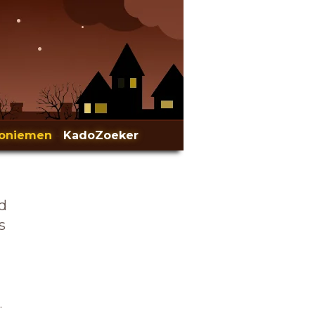
oniemen
-
KadoZoeker
d
s
.