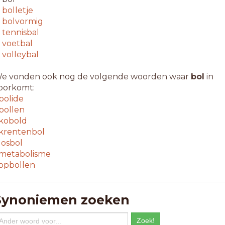
↳
bolletje
↳
bolvormig
↳
tennisbal
↳
voetbal
↳
volleybal
e vonden ook nog de volgende woorden waar
bol
in
oorkomt:
bolide
bollen
kobold
krentenbol
losbol
metabolisme
opbollen
Synoniemen zoeken