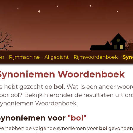
en
-
Rijmmachine
-
AI gedicht
-
Rijmwoordenboek
-
Syn
Synoniemen Woordenboek
e hebt gezocht op
bol
. Wat is een ander woor
oor bol? Bekijk hieronder de resultaten uit on
ynoniemen Woordenboek.
Synoniemen voor
"bol"
e hebben de volgende synoniemen voor
bol
gevonden