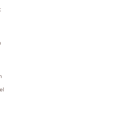
t
n
n
el