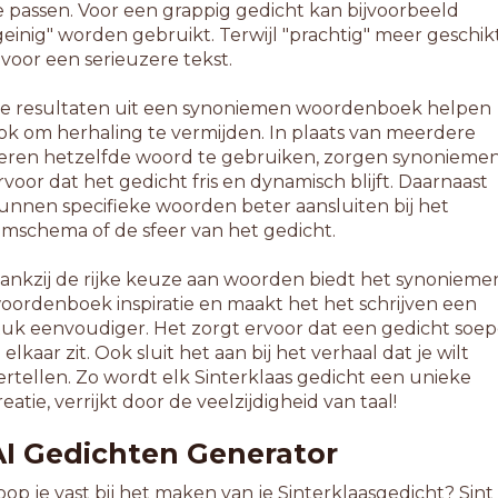
e passen. Voor een grappig gedicht kan bijvoorbeeld
geinig" worden gebruikt. Terwijl "prachtig" meer geschik
s voor een serieuzere tekst.
e resultaten uit een synoniemen woordenboek helpen
ok om herhaling te vermijden. In plaats van meerdere
eren hetzelfde woord te gebruiken, zorgen synonieme
rvoor dat het gedicht fris en dynamisch blijft. Daarnaast
unnen specifieke woorden beter aansluiten bij het
ijmschema of de sfeer van het gedicht.
ankzij de rijke keuze aan woorden biedt het synonieme
oordenboek inspiratie en maakt het het schrijven een
tuk eenvoudiger. Het zorgt ervoor dat een gedicht soep
n elkaar zit. Ook sluit het aan bij het verhaal dat je wilt
ertellen. Zo wordt elk Sinterklaas gedicht een unieke
reatie, verrijkt door de veelzijdigheid van taal!
AI Gedichten Generator
oop je vast bij het maken van je Sinterklaasgedicht? Sint