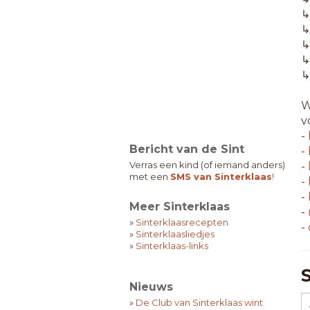
W
v
-
Bericht van de Sint
-
Verras een kind (of iemand anders)
-
met een
SMS van Sinterklaas
!
-
-
Meer Sinterklaas
-
»
Sinterklaasrecepten
-
»
Sinterklaasliedjes
»
Sinterklaas-links
Nieuws
»
De Club van Sinterklaas wint