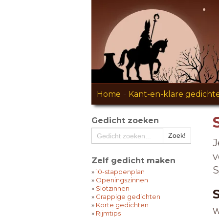
Home
-
Kant-en-klare gedicht
Gedicht zoeken
J
v
Zelf gedicht maken
S
»
10-stappenplan
»
Openingszinnen
»
Slotzinnen
»
Grappige gedichten
»
Korte gedichten
W
»
Rijmtips