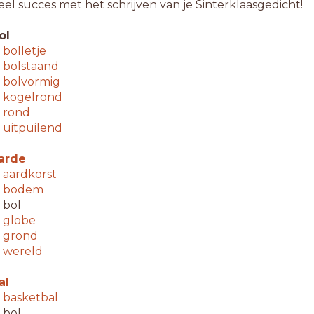
eel succes met het schrijven van je Sinterklaasgedicht!
ol
↳
bolletje
↳
bolstaand
↳
bolvormig
↳
kogelrond
↳
rond
↳
uitpuilend
arde
↳
aardkorst
↳
bodem
 bol
↳
globe
↳
grond
↳
wereld
al
↳
basketbal
 bol