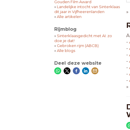
Gouden Film Award
»
Landelijke intocht van Sinterklaas
»
dit jaar in Vijfheerenlanden
»
Alle artikelen
Rijmblog
A
»
Sinterklaasgedicht met AI: zo
doe je dat!
-
»
Gebroken rijm (ABCB)
-
»
Alle blogs
-
-
Deel deze website
-
-
-
»