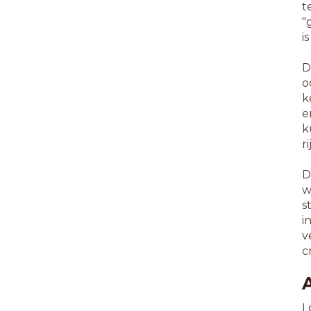
t
"
i
D
o
k
e
k
r
D
w
s
i
v
c
L