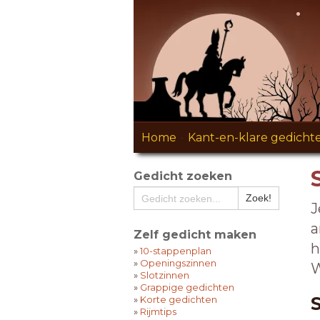
Home
-
Kant-en-klare gedicht
Gedicht zoeken
J
a
Zelf gedicht maken
h
»
10-stappenplan
»
Openingszinnen
W
»
Slotzinnen
»
Grappige gedichten
»
Korte gedichten
»
Rijmtips