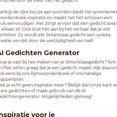
ijmschema of de sfeer van het gedicht.
ankzij de rijke keuze aan woorden biedt het synonieme
oordenboek inspiratie en maakt het het schrijven een
tuk eenvoudiger. Het zorgt ervoor dat een gedicht soep
n elkaar zit. Ook sluit het aan bij het verhaal dat je wilt
ertellen. Zo wordt elk Sinterklaas gedicht een unieke
reatie, verrijkt door de veelzijdigheid van taal!
AI Gedichten Generator
oop je vast bij het maken van je Sinterklaasgedicht? Sint
n Piet willen graag dat je een gedicht maakt. Kijk daaro
ok eens bij ons Rijmwoordenboek of ons handige
tappenplan.
eb je echt geen inspiratie meer? Bekijk dan onze kant-e
lare gedichten of maak gebruik van de AI
edichtengenerator. Mogelijkheden genoeg!
nspiratie voor je