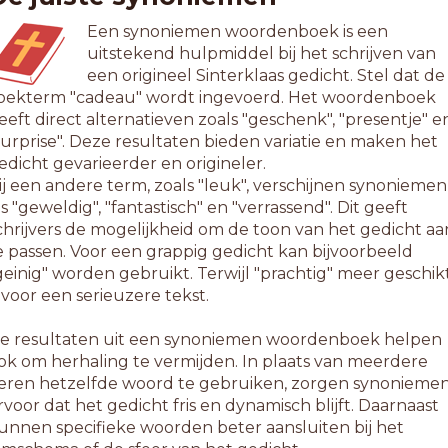
Een synoniemen woordenboek is een
uitstekend hulpmiddel bij het schrijven van
een origineel Sinterklaas gedicht. Stel dat de
oekterm "cadeau" wordt ingevoerd. Het woordenboek
eeft direct alternatieven zoals "geschenk", "presentje" e
surprise". Deze resultaten bieden variatie en maken het
edicht gevarieerder en origineler.
ij een andere term, zoals "leuk", verschijnen synoniemen
ls "geweldig", "fantastisch" en "verrassend". Dit geeft
chrijvers de mogelijkheid om de toon van het gedicht aa
e passen. Voor een grappig gedicht kan bijvoorbeeld
geinig" worden gebruikt. Terwijl "prachtig" meer geschik
s voor een serieuzere tekst.
e resultaten uit een synoniemen woordenboek helpen
ok om herhaling te vermijden. In plaats van meerdere
eren hetzelfde woord te gebruiken, zorgen synonieme
rvoor dat het gedicht fris en dynamisch blijft. Daarnaast
unnen specifieke woorden beter aansluiten bij het