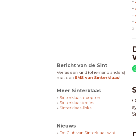
-
-
-
-
»
Bericht van de Sint
Verras een kind (of iemand anders)
met een
SMS van Sinterklaas
!
Meer Sinterklaas
»
Sinterklaasrecepten
O
»
Sinterklaasliedjes
s
»
Sinterklaas-links
S
Nieuws
»
De Club van Sinterklaas wint