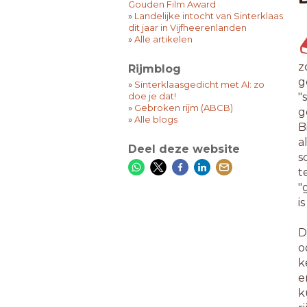
Gouden Film Award
»
Landelijke intocht van Sinterklaas
dit jaar in Vijfheerenlanden
»
Alle artikelen
z
Rijmblog
g
»
Sinterklaasgedicht met AI: zo
doe je dat!
"
»
Gebroken rijm (ABCB)
g
»
Alle blogs
B
a
Deel deze website
s
t
"
i
D
o
k
e
k