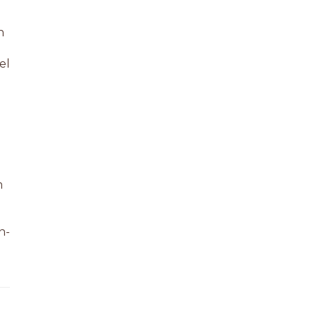
n
el
m
n-