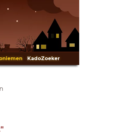
oniemen
-
KadoZoeker
en
"