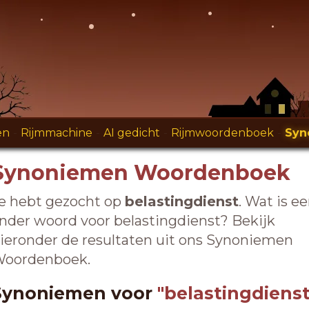
en
-
Rijmmachine
-
AI gedicht
-
Rijmwoordenboek
-
Syn
Synoniemen Woordenboek
e hebt gezocht op
belastingdienst
. Wat is e
nder woord voor belastingdienst? Bekijk
ieronder de resultaten uit ons Synoniemen
oordenboek.
Synoniemen voor
"belastingdienst