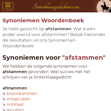
Toggle
menu
navigation
Synoniemen Woordenboek
Je hebt gezocht op
afstammen
. Wat is een
ander woord voor afstammen? Bekijk hieronder
de resultaten uit ons Synoniemen
Woordenboek.
Synoniemen voor
"afstammen"
We hebben de volgende synoniemen voor
afstammen
gevonden. Veel succes met het
schrijven van je Sinterklaasgedicht!
afstammen
↳
boomstammen
↳
ontspruiten
↳
ontstaan
↳
spruiten